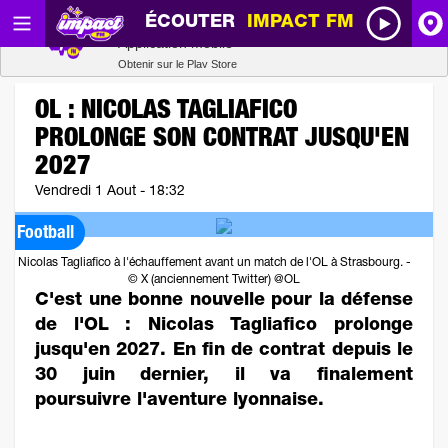
ÉCOUTER
IMPACT FM
Radio SCOOP
A
Télécharger
Application mobile
Obtenir sur le Play Store
I
OL : NICOLAS TAGLIAFICO
PROLONGE SON CONTRAT JUSQU'EN
R
2027
Vendredi 1 Aout - 18:32
H
Football
P
Nicolas Tagliafico à l'échauffement avant un match de l'OL à Strasbourg. -
© X (anciennement Twitter) @OL
C'est une bonne nouvelle pour la défense
de l'OL : Nicolas Tagliafico prolonge
jusqu'en 2027. En fin de contrat depuis le
30 juin dernier, il va finalement
poursuivre l'aventure lyonnaise.