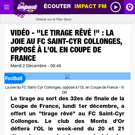
ÉCOUTER
IMPACT FM
Radio SCOOP
A
Télécharger
Application mobile
Obtenir sur le Play Store
I
VIDÉO - "LE TIRAGE RÊVÉ !" : LA
JOIE AU FC SAINT-CYR COLLONGES,
R
OPPOSÉ À L'OL EN COUPE DE
FRANCE
H
Mardi 2 Décembre - 06:46
Football
P
La joie du FC Saint-Cyr Collonges, opposé à l'OL en Coupe de France - ©
DR
Le tirage au sort des 32es de finale de la
Coupe de France, lundi 1er décembre, a
offert un "tirage rêvé" au FC Saint-Cyr
Collonges. Le club des Monts d'Or
défiera l'OL le week-end du 20 et 21