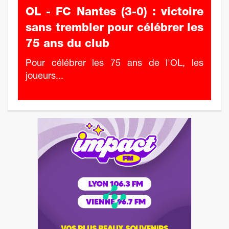
OL - FC Nantes (3-0) : victoire
sans trembler pour célébrer les
75 ans du club
Pour célébrer les 75 ans de l'OL, les
joueurs...