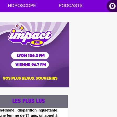
HOROSCOPE
PODCASTS
ACCUEIL
INFOS
RADIO
HOROSCOPE
PODCASTS
LES PLUS LUS
n/Rhône : disparition inquiétante
une femme de 71 ans, un appel à