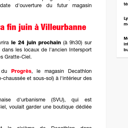
té
date d'ouverture du futur magasin
Ly
mo
a fin juin à Villeurbanne
Mé
vrira
le 24 juin prochain
(à 9h30) sur
in
 dans les locaux de l'ancien Intersport
bu
s Gratte-Ciel.
s du
Progrès
, le magasin Decathlon
-chaussée et sous-sol) à l'intérieur des
nnaise d'urbanisme (SVU), qui est
iel, voulait garder une boutique dédiée