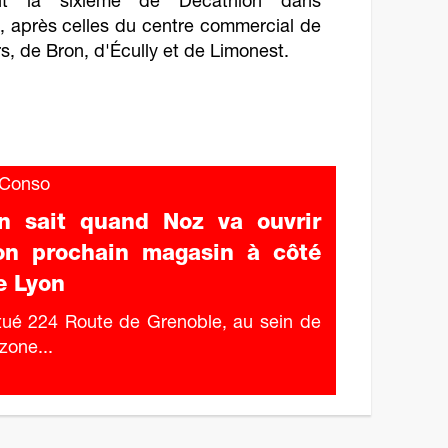
ent la sixième de Decathlon dans
e, après celles du centre commercial de
rs, de Bron, d'Écully et de Limonest.
Conso
n sait quand Noz va ouvrir
on prochain magasin à côté
e Lyon
tué 224 Route de Grenoble, au sein de
 zone...