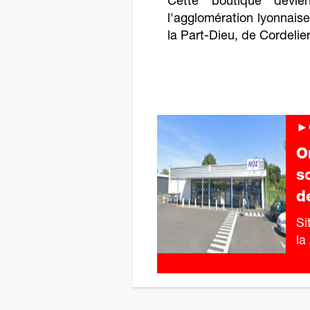
Cette boutique devi
l'agglomération lyonnais
la Part-Dieu, de Cordelie
►
O
s
d
Si
la