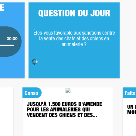
DE
QUESTION DU JOUR
Êtes-vous favorable aux sanctions contre
la vente des chats et des chiens en
00:00
animalerie ?
Conso
Faits
JUSQU'À 1.500 EUROS D'AMENDE
UN 
POUR LES ANIMALERIES QUI
MOR
VENDENT DES CHIENS ET DES...