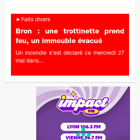
►Faits divers
Bron : une trottinette prend
feu, un immeuble évacué
Un incendie s'est déclaré ce mercredi 27
mai dans...