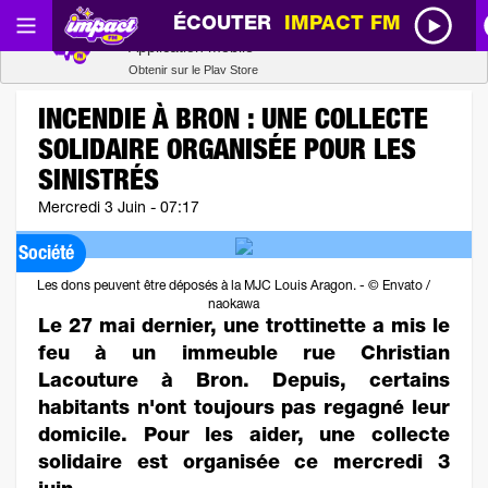
ÉCOUTER
IMPACT FM
Radio SCOOP
Télécharger
Application mobile
Obtenir sur le Play Store
INCENDIE À BRON : UNE COLLECTE
SOLIDAIRE ORGANISÉE POUR LES
SINISTRÉS
Mercredi 3 Juin - 07:17
Société
Les dons peuvent être déposés à la MJC Louis Aragon. - © Envato /
naokawa
Le 27 mai dernier, une trottinette a mis le
feu à un immeuble rue Christian
Lacouture à Bron. Depuis, certains
habitants n'ont toujours pas regagné leur
domicile. Pour les aider, une collecte
solidaire est organisée ce mercredi 3