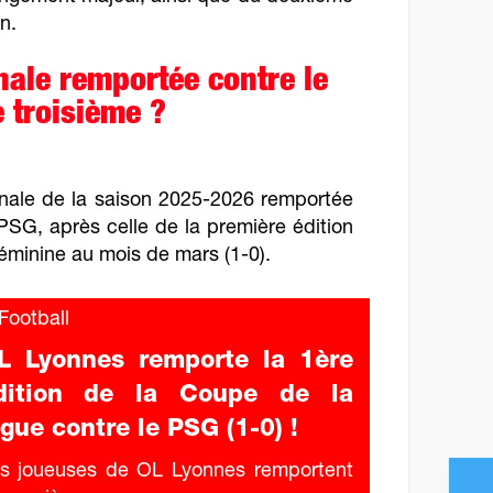
n.
nale remportée contre le
troisième ?
inale de la saison 2025-2026 remportée
SG, après celle de la première édition
éminine au mois de mars (1-0).
ootball
L Lyonnes remporte la 1ère
dition de la Coupe de la
igue contre le PSG (1-0) !
s joueuses de OL Lyonnes remportent