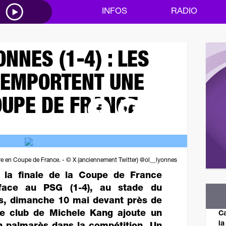
M
INFOS
RADIO
ONNES (1-4) : LES
REMPORTENT UNE
OUPE DE FRANCE
re en Coupe de France. - © X (anciennement Twitter) @ol__lyonnes
 la finale de la Coupe de France
face au PSG (1-4), au stade du
s, dimanche 10 mai devant près de
Le club de Michele Kang ajoute un
Ca
la