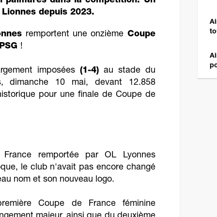
 palmarès dans la compétition. Un
x Lionnes depuis 2023.
Ai
to
onnes
remportent une onzième
Coupe
PSG
!
Ai
po
largement imposées
(1-4)
au stade du
s, dimanche 10 mai, devant 12.858
historique pour une finale de Coupe de
 France remportée par OL Lyonnes
oque, le club n'avait pas encore changé
eau nom et son nouveau logo.
première Coupe de France féminine
ngement majeur, ainsi que du deuxième