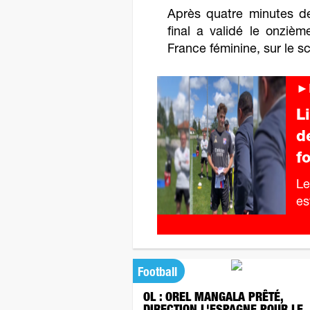
Après quatre minutes de
final a validé le onzi
France féminine, sur le s
►F
L
d
fo
Le
est
Football
OL : OREL MANGALA PRÊTÉ,