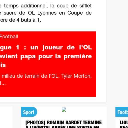
 temps additionnel, le coup de sifflet
ème sacre de OL Lyonnes en Coupe de
core de 4 buts à 1.
ootball
igue 1 : un joueur de l'OL
evient papa pour la première
is
 milieu de terrain de l'OL, Tyler Morton,
...
Sport
Footb
[PHOTOS] ROMAIN BARDET TERMINE
LIG