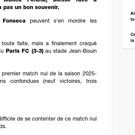
 Malick Fofana, blessé face à
a pas un bon souvenir.
Ai
to
 Fonseca
peuvent s'en mordre les
Ca
la
e toute faite, mais a finalement craqué
 du
Paris FC (3-3)
au stade Jean-Bouin
premier match nul de la saison 2025-
ns confondues (neuf victoires, trois
difficile de se contenter de ce match nul
ds.