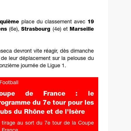
nquième
place du classement avec
19
ens
(6e),
Strasbourg
(4e) et
Marseille
seca devront vite réagir, dès dimanche
 de leur déplacement sur la pelouse du
 onzième journée de Ligue 1.
ootball
oupe de France : le
rogramme du 7e tour pour les
lubs du Rhône et de l'Isère
 tirage au sort du 7e tour de la Coupe
 France...