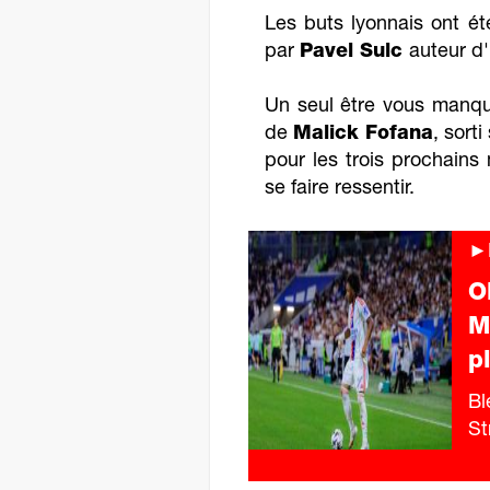
Les buts lyonnais ont ét
par
Pavel Sulc
auteur d'
Un seul être vous manqu
de
Malick Fofana
, sort
pour les trois prochain
se faire ressentir.
►F
O
M
p
Bl
St