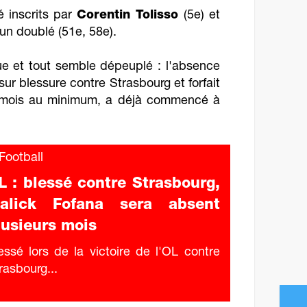
é inscrits par
Corentin Tolisso
(5e) et
un doublé (51e, 58e).
e et tout semble dépeuplé : l'absence
i sur blessure contre Strasbourg et forfait
s mois au minimum, a déjà commencé à
ootball
L : blessé contre Strasbourg,
alick Fofana sera absent
lusieurs mois
essé lors de la victoire de l'OL contre
rasbourg...