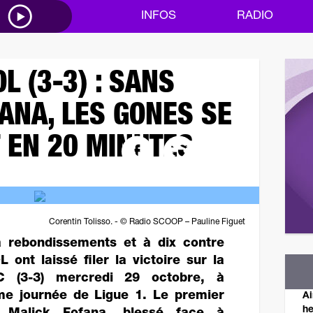
M
INFOS
RADIO
OL (3-3) : SANS
ANA, LES GONES SE
 EN 20 MINUTES
Corentin Tolisso. - © Radio SCOOP – Pauline Figuet
 rebondissements et à dix contre
L ont laissé filer la victoire sur la
C (3-3) mercredi 29 octobre, à
ème journée de Ligue 1. Le premier
Ai
he