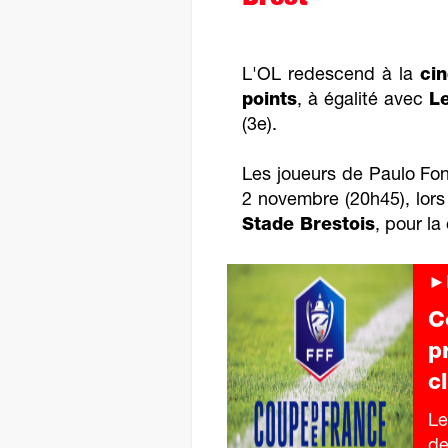
L'OL redescend à la
ci
points
, à égalité avec
L
(3e).
Les joueurs de Paulo Fon
2 novembre (20h45), lors
Stade Brestois
, pour la
►F
C
p
c
Le
de