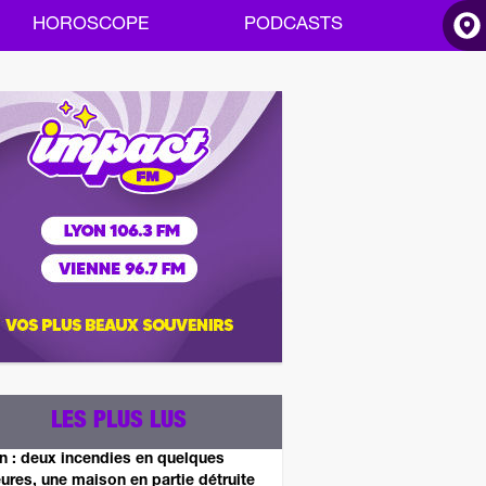
HOROSCOPE
PODCASTS
ACCUEIL
INFOS
RADIO
HOROSCOPE
PODCASTS
LES PLUS LUS
n : deux incendies en quelques
ures, une maison en partie détruite