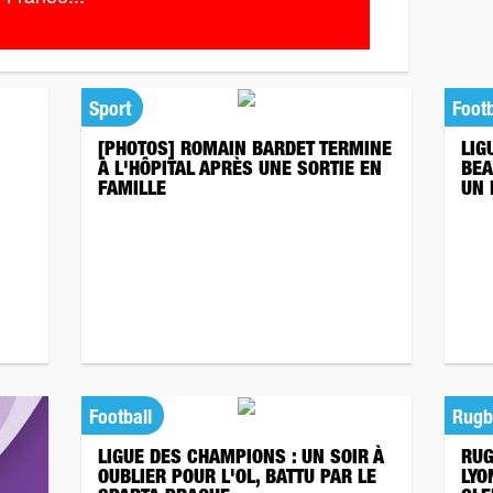
Sport
Footb
[PHOTOS] ROMAIN BARDET TERMINE
LIG
À L'HÔPITAL APRÈS UNE SORTIE EN
BEA
FAMILLE
UN
Football
Rugb
LIGUE DES CHAMPIONS : UN SOIR À
RUG
OUBLIER POUR L'OL, BATTU PAR LE
LYO