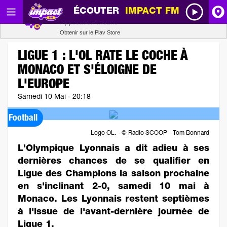
ÉCOUTER
IMPACT FM
Radio SCOOP
A
Télécharger
Application mobile
Obtenir sur le Play Store
I
LIGUE 1 : L'OL RATE LE COCHE À
MONACO ET S'ÉLOIGNE DE
R
L'EUROPE
Samedi 10 Mai - 20:18
H
Football
P
Logo OL. - © Radio SCOOP - Tom Bonnard
L'Olympique Lyonnais a dit adieu à ses
dernières chances de se qualifier en
Ligue des Champions la saison prochaine
en s'inclinant 2-0, samedi 10 mai à
Monaco. Les Lyonnais restent septièmes
à l'issue de l'avant-dernière journée de
Ligue 1.