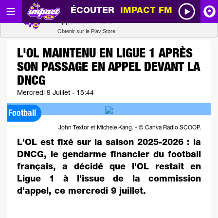
ÉCOUTER
IMPACT FM
Radio SCOOP
A
Télécharger
Application mobile
Obtenir sur le Play Store
I
L'OL MAINTENU EN LIGUE 1 APRÈS
SON PASSAGE EN APPEL DEVANT LA
R
DNCG
Mercredi 9 Juillet - 15:44
H
Football
P
John Textor et Michele Kang. - © Canva Radio SCOOP.
L'OL est fixé sur la saison 2025-2026 : la
DNCG, le gendarme financier du football
français, a décidé que l'OL restait en
Ligue 1 à l'issue de la commission
d'appel, ce mercredi 9 juillet.