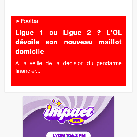
►Football
Ligue 1 ou Ligue 2 ? L'OL
dévoile son nouveau maillot
domicile
À la veille de la décision du gendarme
financier...