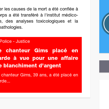
r les causes de la mort a été confiée à
orps a été transféré à l'institut médico-
e, des analyses toxicologiques et la
pathologies.
olice - Justice
e chanteur Gims placé en
arde à vue pour une affaire
e blanchiment d'argent
 chanteur Gims, 39 ans, a été placé en
rde...
Revene