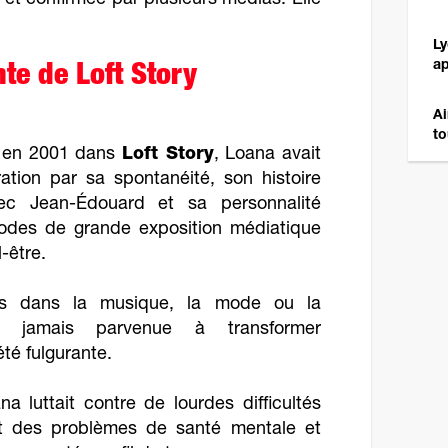
et confirmée par plusieurs médias. Elle
Ly
a
te de Loft Story
Ai
to
c en 2001 dans
Loft Story
, Loana avait
tion par sa spontanéité, son histoire
ec Jean-Édouard et sa personnalité
iodes de grande exposition médiatique
-être.
ts dans la musique, la mode ou la
ait jamais parvenue à transformer
té fulgurante.
 luttait contre de lourdes difficultés
t des problèmes de santé mentale et