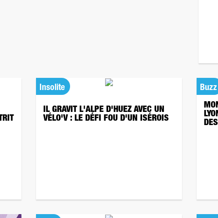
Insolite
Buzz
MON
IL GRAVIT L'ALPE D'HUEZ AVEC UN
LYO
TRIT
VÉLO'V : LE DÉFI FOU D'UN ISÉROIS
DES