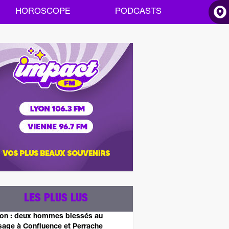
HOROSCOPE
PODCASTS
ACCUEIL
INFOS
RADIO
HOROSCOPE
PODCASTS
LES PLUS LUS
on : deux hommes blessés au
sage à Confluence et Perrache