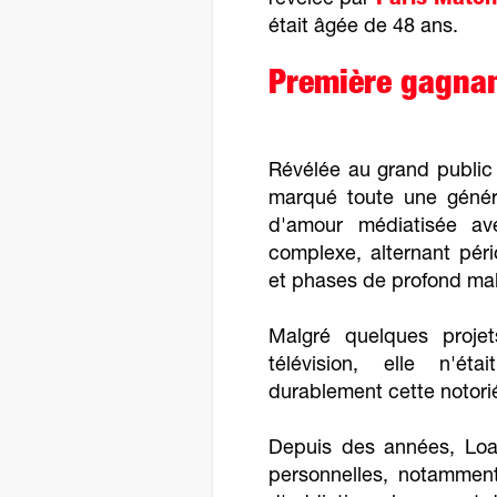
révélée par
Paris Match
était âgée de 48 ans.
Première gagnan
Révélée au grand publi
marqué toute une généra
d'amour médiatisée av
complexe, alternant pér
et phases de profond mal
Malgré quelques proje
télévision, elle n'ét
durablement cette notorié
Depuis des années, Loana
personnelles, notammen