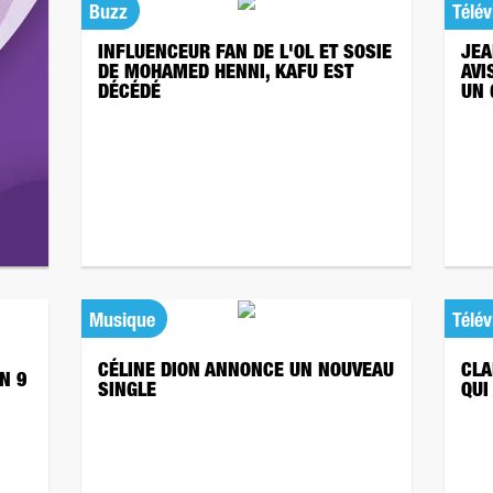
Buzz
Télév
INFLUENCEUR FAN DE L'OL ET SOSIE
JEA
DE MOHAMED HENNI, KAFU EST
AVI
DÉCÉDÉ
UN 
Musique
Télév
CÉLINE DION ANNONCE UN NOUVEAU
CLA
N 9
SINGLE
QUI