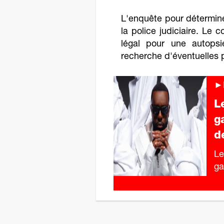
L'enquête pour détermine
la police judiciaire. Le c
légal pour une autopsi
recherche d'éventuelles 
►P
L
g
d
Le
ga