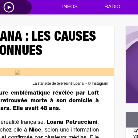
M
INFOS
RADIO
ANA : LES CAUSES
CONNUES
La starlette de téléréalité Loana. - © Instagram
gure emblématique révélée par Loft
 retrouvée morte à son domicile à
rs. Elle avait 48 ans.
léréalité française,
Loana Petrucciani
,
 chez elle à
Nice
, selon une information
Ly
vi