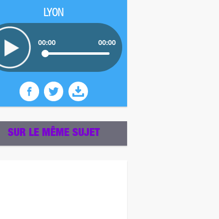
LYON
00:00
00:00
SUR LE MÊME SUJET
z plus tard pour un autre sondage ! ;)