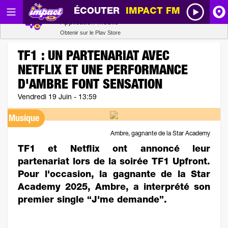
ÉCOUTER
IMPACT FM
Radio SCOOP
A
Télécharger
Application mobile
Obtenir sur le Play Store
I
TF1 : UN PARTENARIAT AVEC
NETFLIX ET UNE PERFORMANCE
R
D'AMBRE FONT SENSATION
Vendredi 19 Juin - 13:59
H
Musique
P
Ambre, gagnante de la Star Academy
TF1 et Netflix ont annoncé leur
partenariat lors de la soirée TF1 Upfront.
Pour l'occasion, la gagnante de la Star
Academy 2025, Ambre, a interprété son
premier single “J'me demande”.