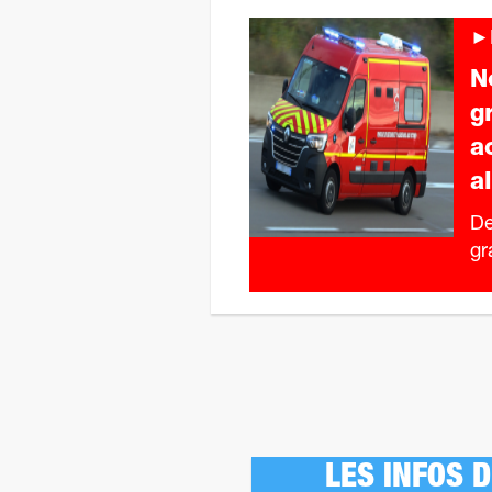
►F
N
g
a
a
De
gr
LES INFOS 