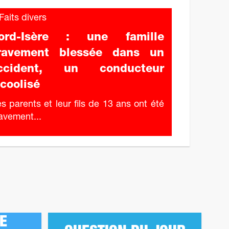
aits divers
ord-Isère : une famille
ravement blessée dans un
ccident, un conducteur
lcoolisé
s parents et leur fils de 13 ans ont été
avement...
DE