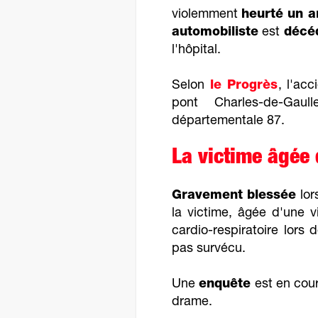
violemment
heurté un a
automobiliste
est
décé
l'hôpital.
Selon
le Progrès
, l'ac
pont Charles-de-Gaul
départementale 87.
La victime âgée
Gravement blessée
lor
la victime, âgée d'une v
cardio-respiratoire lors 
pas survécu.
Une
enquête
est en cour
drame.