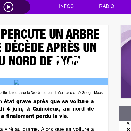
M
INFOS
RADIO
 PERCUTE UN ARBRE
E DÉCÈDE APRÈS UN
U NORD DE LYON
rtie de route sur la D87 à hauteur de Quincieux. - © Google Maps
n état grave après que sa voiture a
di 4 juin, à Quincieux, au nord de
 a finalement perdu la vie.
Ai
a viré au drame. Alors que sa voiture a
to