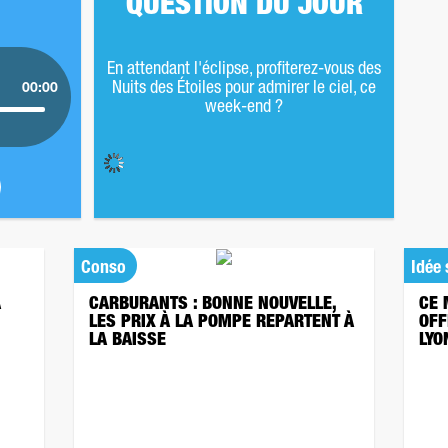
QUESTION DU JOUR
En attendant l'éclipse, profiterez-vous des
Nuits des Étoiles pour admirer le ciel, ce
00:00
week-end ?
Conso
Idée 
À
CARBURANTS : BONNE NOUVELLE,
CE 
LES PRIX À LA POMPE REPARTENT À
OFF
LA BAISSE
LYO