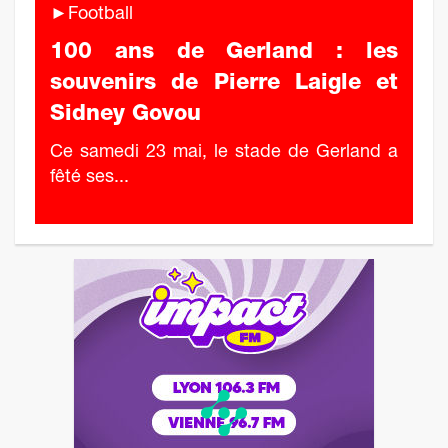
►Football
100 ans de Gerland : les
souvenirs de Pierre Laigle et
Sidney Govou
Ce samedi 23 mai, le stade de Gerland a
fêté ses...