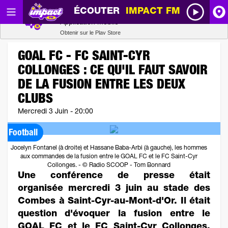
ÉCOUTER
IMPACT FM
Radio SCOOP
A
Télécharger
Application mobile
Obtenir sur le Play Store
I
GOAL FC - FC SAINT-CYR
COLLONGES : CE QU'IL FAUT SAVOIR
R
DE LA FUSION ENTRE LES DEUX
CLUBS
H
Mercredi 3 Juin - 20:00
Football
P
Jocelyn Fontanel (à droite) et Hassane Baba-Arbi (à gauche), les hommes
aux commandes de la fusion entre le GOAL FC et le FC Saint-Cyr
Collonges. - © Radio SCOOP - Tom Bonnard
Une conférence de presse était
organisée mercredi 3 juin au stade des
Combes à Saint-Cyr-au-Mont-d'Or. Il était
question d'évoquer la fusion entre le
GOAL FC et le FC Saint-Cyr Collonges.