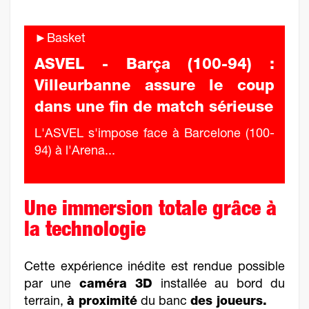
►Basket
ASVEL - Barça (100-94) :
Villeurbanne assure le coup
dans une fin de match sérieuse
L'ASVEL s'impose face à Barcelone (100-
94) à l'Arena...
Une immersion totale grâce à
la technologie
Cette expérience inédite est rendue possible
par une
caméra 3D
installée au bord du
terrain,
à proximité
du banc
des joueurs.