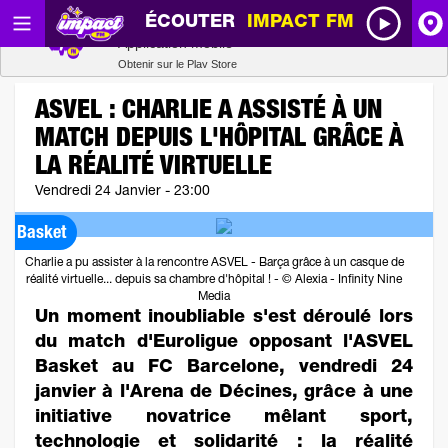
ÉCOUTER
IMPACT FM
Radio SCOOP
A
Télécharger
Application mobile
Obtenir sur le Play Store
I
ASVEL : CHARLIE A ASSISTÉ À UN
MATCH DEPUIS L'HÔPITAL GRÂCE À
R
LA RÉALITÉ VIRTUELLE
Vendredi 24 Janvier - 23:00
H
Basket
P
Charlie a pu assister à la rencontre ASVEL - Barça grâce à un casque de
réalité virtuelle... depuis sa chambre d'hôpital ! - © Alexia - Infinity Nine
Media
Un moment inoubliable s'est déroulé lors
du match d'Euroligue opposant l'ASVEL
Basket au FC Barcelone, vendredi 24
janvier à l'Arena de Décines, grâce à une
initiative novatrice mêlant sport,
technologie et solidarité : la réalité