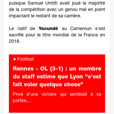
puisque Samuel Umtiti avait joué la majorité
de la compétition avec un genou mal en point
impactant le restant de sa carrière.
Le natif de
Yaoundé
au Cameroun s'est
sacrifié pour le titre mondial de la France en
2018.
►Football
Rennes - OL (3-1) : un membre
du staff estime que Lyon "s'est
fait voler quelque chose"
Privé d'une victoire qui semblait à sa
portée,...