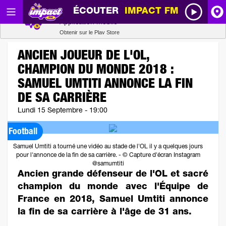
ÉCOUTER
IMPACT FM
Radio SCOOP
A
Télécharger
Application mobile
Obtenir sur le Play Store
I
ANCIEN JOUEUR DE L'OL,
CHAMPION DU MONDE 2018 :
R
SAMUEL UMTITI ANNONCE LA FIN
DE SA CARRIÈRE
H
Lundi 15 Septembre - 19:00
Football
P
Samuel Umtiti a tourné une vidéo au stade de l'OL il y a quelques jours
pour l'annonce de la fin de sa carrière. - © Capture d'écran Instagram
@samumtiti
Ancien grande défenseur de l'OL et sacré
champion du monde avec l'Équipe de
France en 2018, Samuel Umtiti annonce
la fin de sa carrière à l'âge de 31 ans.