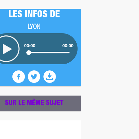
LES INFOS DE
LYON
00:00
00:00
SUR LE MÊME SUJET
z plus tard pour un autre sondage ! ;)