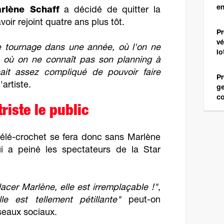
en
rlène Schaff
a décidé de quitter la
avoir rejoint quatre ans plus tôt.
Pr
vé
 tournage dans une année, où l'on ne
lo
é, où on ne connaît pas son planning à
it assez compliqué de pouvoir faire
Pr
'artiste.
ge
c
riste le public
télé-crochet se fera donc sans Marlène
i a peiné les spectateurs de la Star
cer Marlène, elle est irremplaçable !"
,
le est tellement pétillante"
peut-on
seaux sociaux.