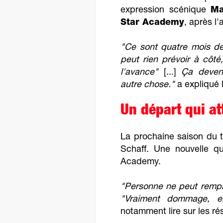
expression scénique
Ma
Star Academy
, après l'
"Ce sont quatre mois de
peut rien prévoir à côt
l'avance"
[...]
Ça devena
autre chose."
a expliqué l
Un départ qui att
La prochaine saison du 
Schaff. Une nouvelle qu
Academy.
"Personne ne peut rempla
"Vraiment dommage, el
notamment lire sur les ré