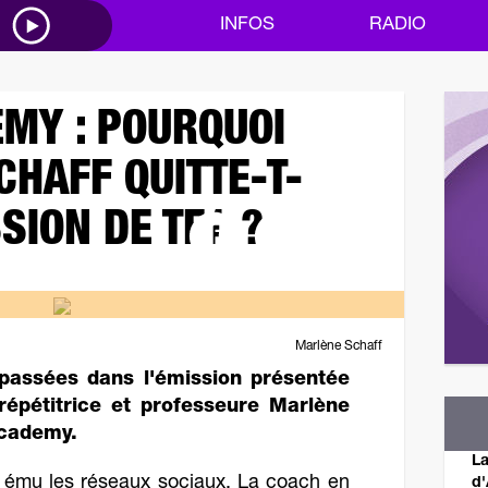
M
INFOS
RADIO
MY : POURQUOI
HAFF QUITTE-T-
SION DE TF1 ?
Marlène Schaff
passées dans l'émission présentée
 répétitrice et professeure Marlène
Academy.
La
 ému les réseaux sociaux. La coach en
d'