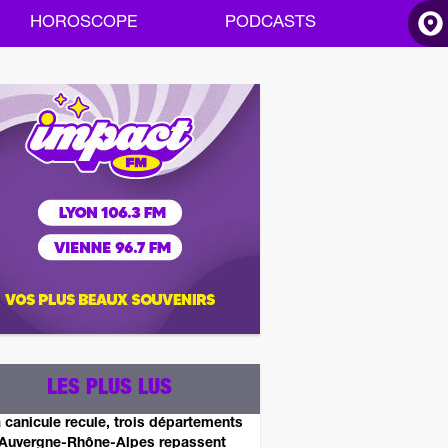
HOROSCOPE
PODCASTS
ACCUEIL
INFOS
RADIO
HOROSCOPE
PODCASTS
LES PLUS LUS
 canicule recule, trois départements
Auvergne-Rhône-Alpes repassent