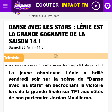
ÉCOUTER
IMPACT FM
Radio SCOOP
A
Télécharger
Application mobile
Obtenir sur le Play Store
I
DANSE AVEC LES STARS : LÉNIE EST
LA GRANDE GAGNANTE DE LA
R
SAISON 14 !
Samedi 26 Avril - 11:34
H
Télévision
P
Lénie a remporté la saison 14 de Danse avec les Stars ! - © Instagram / TF1
La jeune chanteuse Lénie a brillé
vendredi soir sur la scène de "Danse
avec les stars" en décrochant la victoire
lors de la grande finale sur TF1 aux côtés
de son partenaire Jordan Mouillerac.