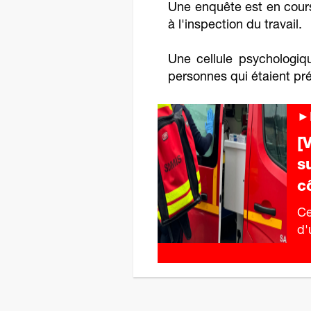
Une enquête est en cours,
à l'inspection du travail.
Une cellule psychologiq
personnes qui étaient pr
►F
[
s
c
Ce
d'