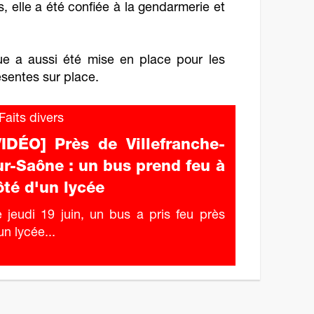
 elle a été confiée à la gendarmerie et
ue a aussi été mise en place pour les
ésentes sur place.
aits divers
VIDÉO] Près de Villefranche-
ur-Saône : un bus prend feu à
ôté d'un lycée
 jeudi 19 juin, un bus a pris feu près
un lycée...