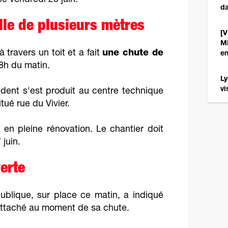
e vendredi 20 juin.
da
lle de plusieurs mètres
[V
Mi
 travers un toit et a fait
une chute de
en
8h du matin.
Ly
vi
cident s'est produit au centre technique
tué rue du Vivier.
en pleine rénovation. Le chantier doit
 juin.
erte
ublique, sur place ce matin, a indiqué
 attaché au moment de sa chute.