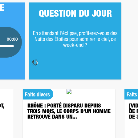
DE
QUESTION DU JOUR
En attendant l'éclipse, profiterez-vous des
Nuits des Étoiles pour admirer le ciel, ce
00:00
week-end ?
Faits divers
Faits
T,
RHÔNE : PORTÉ DISPARU DEPUIS
[VI
TROIS MOIS, LE CORPS D'UN HOMME
DE 
RETROUVÉ DANS UN...
DE 