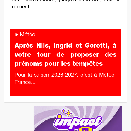
pour "avalanches", jusqu'à vendredi, pour le
moment.
►Météo
Après Nils, Ingrid et Goretti, à
votre tour de proposer des
prénoms pour les tempêtes
Pour la saison 2026-2027, c'est à Météo-
France...