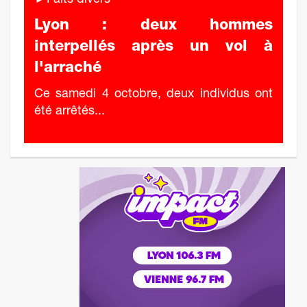
►Faits divers
Lyon : deux hommes
interpellés après un vol à
l'arraché
Ce samedi 4 octobre, deux individus ont
été arrêtés...