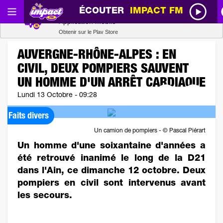
ÉCOUTER
IMPACT FM
Radio SCOOP
Télécharger
Application mobile
Obtenir sur le Play Store
AUVERGNE-RHÔNE-ALPES : EN
CIVIL, DEUX POMPIERS SAUVENT
UN HOMME D'UN ARRÊT CARDIAQUE
Lundi 13 Octobre - 09:28
Faits divers
Un camion de pompiers - © Pascal Piérart
Un homme d'une soixantaine d'années a
été retrouvé inanimé le long de la D21
dans l'Ain, ce dimanche 12 octobre. Deux
pompiers en civil sont intervenus avant
les secours.