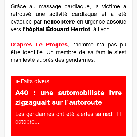
Grâce au massage cardiaque, la victime a
retrouvé une activité cardiaque et a été
évacuée par
hélicoptère
en urgence absolue
vers
l'hôpital Édouard Herriot
, à Lyon.
D'après Le Progrès
, l'homme n'a pas pu
être identifié. Un membre de sa famille s'est
manifesté auprès des gendarmes.
►Faits divers
A40 : une automobiliste ivre
zigzaguait sur l’autoroute
Les gendarmes ont été alertés samedi 11
octobre...