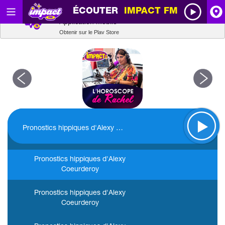
ÉCOUTER
IMPACT FM
Radio SCOOP
A
Télécharger
Application mobile
Replay
Obtenir sur le Play Store
I
R
H
Pronostics hippiques d'Alexy Coeurderoy
P
Pronostics hippiques d'Alexy
Coeurderoy
Pronostics hippiques d'Alexy
Coeurderoy