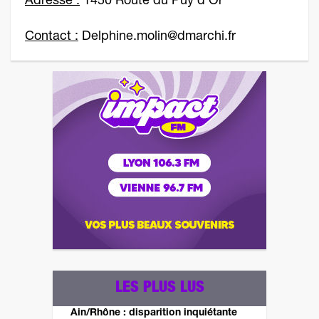
Adresse :
1450 Route du Puy d'Or
Contact :
Delphine.molin@dmarchi.fr
LES PLUS LUS
Ain/Rhône : disparition inquiétante