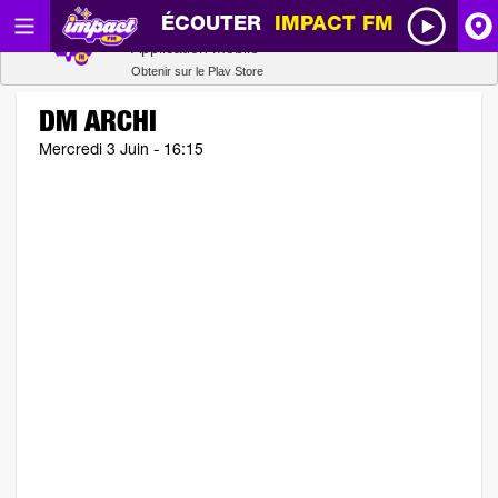
ÉCOUTER
IMPACT FM
Radio SCOOP
A
Télécharger
Application mobile
Obtenir sur le Play Store
I
DM ARCHI
Mercredi 3 Juin - 16:15
R
H
P