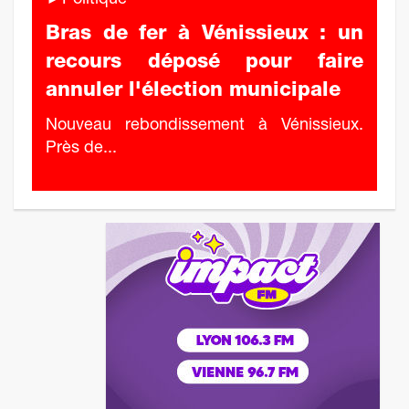
►Politique
Bras de fer à Vénissieux : un
recours déposé pour faire
annuler l'élection municipale
Nouveau rebondissement à Vénissieux.
Près de...