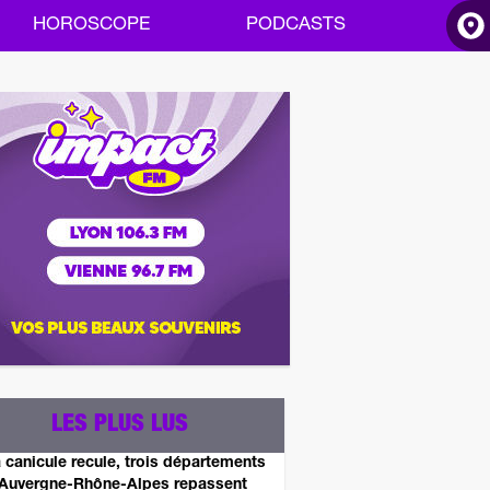
HOROSCOPE
PODCASTS
ACCUEIL
INFOS
RADIO
HOROSCOPE
PODCASTS
LES PLUS LUS
 canicule recule, trois départements
Auvergne-Rhône-Alpes repassent