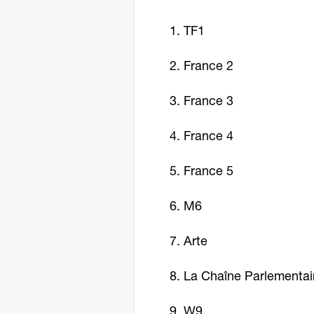
1. TF1
2. France 2
3. France 3
4. France 4
5. France 5
6. M6
7. Arte
8. La Chaîne Parlementai
9. W9