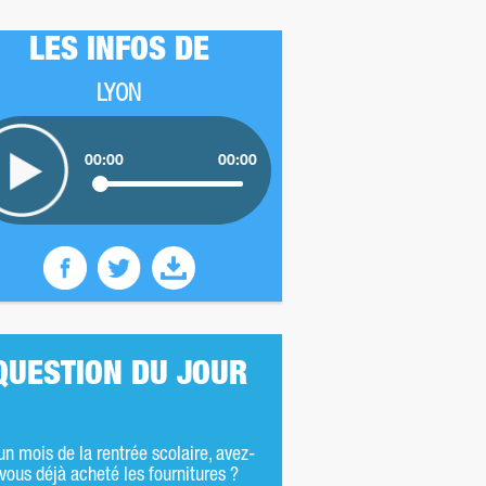
LES INFOS DE
LYON
00:00
00:00
QUESTION DU JOUR
un mois de la rentrée scolaire, avez-
vous déjà acheté les fournitures ?