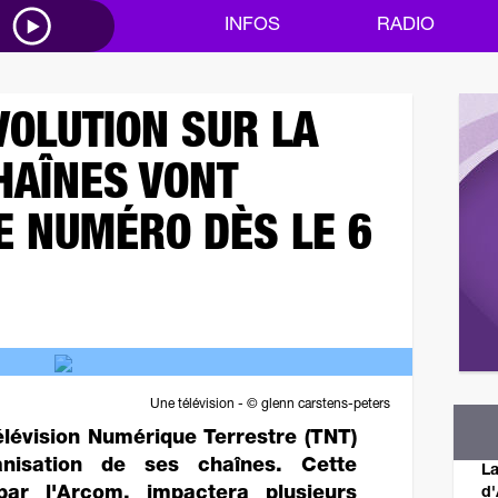
M
INFOS
RADIO
OLUTION SUR LA
CHAÎNES VONT
E NUMÉRO DÈS LE 6
Une télévision - © glenn carstens-peters
Télévision Numérique Terrestre (TNT)
nisation de ses chaînes. Cette
La
 par l'Arcom, impactera plusieurs
d'