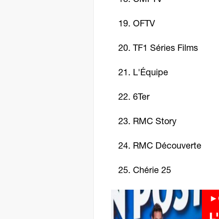
18. CMI TV
19. OFTV
20. TF1 Séries Films
21. L'Équipe
22. 6Ter
23. RMC Story
24. RMC Découverte
25. Chérie 25
►C
L