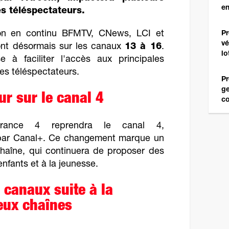
en
s téléspectateurs.
ion en continu BFMTV, CNews, LCI et
Pr
vé
ont désormais sur les canaux
13 à 16
.
lo
se à faciliter l'accès aux principales
les téléspectateurs.
Pr
ge
ur sur le canal 4
c
France 4 reprendra le canal 4,
ar Canal+. Ce changement marque un
chaîne, qui continuera de proposer des
fants et à la jeunesse.
 canaux suite à la
eux chaînes