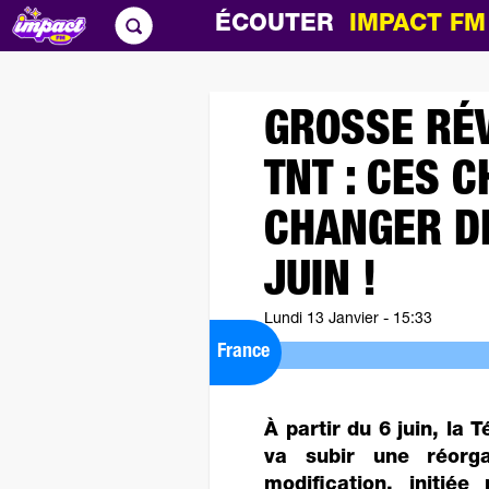
ÉCOUTER
IMPACT F
GROSSE RÉV
TNT : CES 
CHANGER D
JUIN !
Lundi 13 Janvier - 15:33
France
À partir du 6 juin, la 
va subir une réorga
modification, initiée