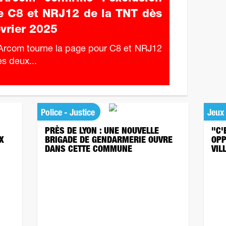
e C8 et NRJ12 de la TNT dès
évrier 2025
Arcom tourne la page pour C8 et NRJ12
les deux...
Police - Justice
Jeux
PRÈS DE LYON : UNE NOUVELLE
"C'
X
BRIGADE DE GENDARMERIE OUVRE
OPP
DANS CETTE COMMUNE
VIL