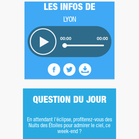
LES INFOS DE
LYON
00:00
00:00
QUESTION DU JOUR
En attendant l'éclipse, profiterez-vous des
Nuits des Étoiles pour admirer le ciel, ce
week-end ?