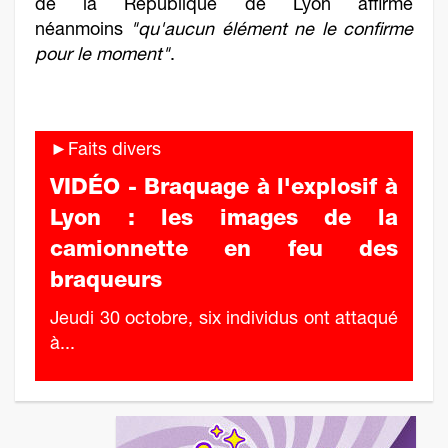
de la République de Lyon affirme
néanmoins
"qu'aucun élément ne le confirme
pour le moment"
.
►Faits divers
VIDÉO - Braquage à l'explosif à
Lyon : les images de la
camionnette en feu des
braqueurs
Jeudi 30 octobre, six individus ont attaqué
à...