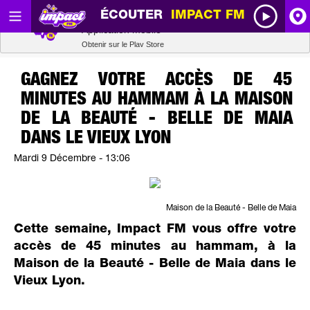
ÉCOUTER
IMPACT FM
Radio SCOOP
A
Télécharger
Application mobile
Obtenir sur le Play Store
I
GAGNEZ VOTRE ACCÈS DE 45
MINUTES AU HAMMAM À LA MAISON
R
DE LA BEAUTÉ - BELLE DE MAIA
DANS LE VIEUX LYON
H
Mardi 9 Décembre - 13:06
P
Maison de la Beauté - Belle de Maia
Cette semaine, Impact FM vous offre votre
accès de 45 minutes au hammam, à la
Maison de la Beauté - Belle de Maia dans le
Vieux Lyon.