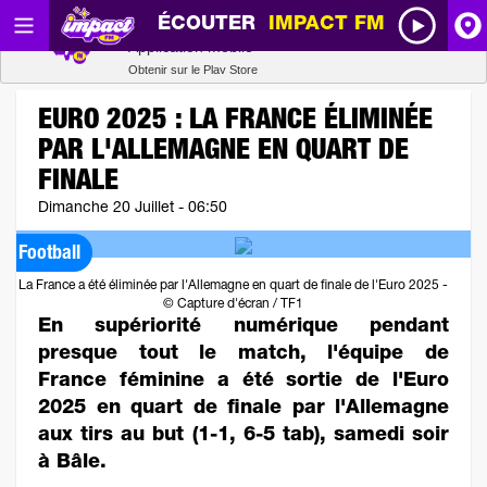
ÉCOUTER
IMPACT FM
Radio SCOOP
A
Télécharger
Application mobile
Obtenir sur le Play Store
I
EURO 2025 : LA FRANCE ÉLIMINÉE
PAR L'ALLEMAGNE EN QUART DE
R
FINALE
Dimanche 20 Juillet - 06:50
H
Football
P
La France a été éliminée par l'Allemagne en quart de finale de l'Euro 2025 -
© Capture d'écran / TF1
En supériorité numérique pendant
presque tout le match, l'équipe de
France féminine a été sortie de l'Euro
2025 en quart de finale par l'Allemagne
aux tirs au but (1-1, 6-5 tab), samedi soir
à Bâle.