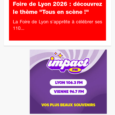
Foire de Lyon 2026 : découvrez
le thème "Tous en scène !"
La Foire de Lyon s'apprête à célébrer ses
110...